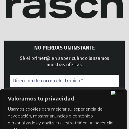
NO PIERDAS UN INSTANTE
Sé el primer@ en saber cuándo lanzamos
nuestras ofertas.
D
i
r
e
c
Valoramos tu privacidad
c
i
Usamos cookies para mejorar su experiencia de
ó
¡No enviamos spam! Lee nuestra
política de
navegación, mostrar anuncios o contenido
n
privacidad
para más información.
personalizados y analizar nuestro tráfico. Al hacer clic
d
e